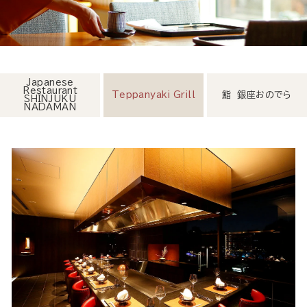
Japanese
Restaurant
Teppanyaki Grill
鮨 銀座おのでら
SHINJUKU
NADAMAN