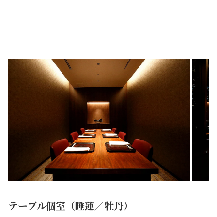
テーブル個室（睡蓮／牡丹）