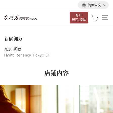
语
跳
简体中文
言
到
餐厅
内
大车
网
预订/清单
容
新宿 滩万
东京 新宿
Hyatt Regency Tokyo 3F
店铺内容