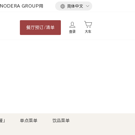
语
NODERA GROUP用
简体中文
言
餐厅
预订/清单
登录
大车
餐」
单点菜单
饮品菜单