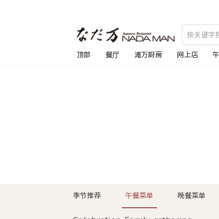
跳
到
内
容
顶部
餐厅
滩万厨房
网上店
季节推荐
午餐菜单
晚餐菜单