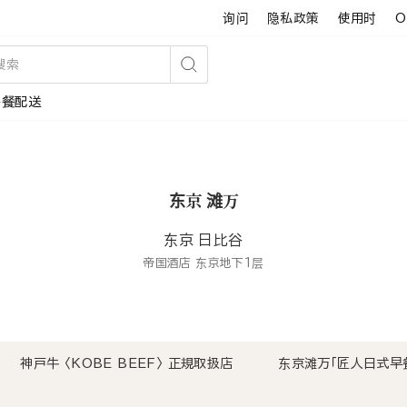
询问
隐私政策
使用时
O
搜
午餐配送
索
东京 滩万
东京 日比谷
帝国酒店 东京地下1层
神戸牛 〈KOBE BEEF〉 正規取扱店
东京滩万「匠人日式早