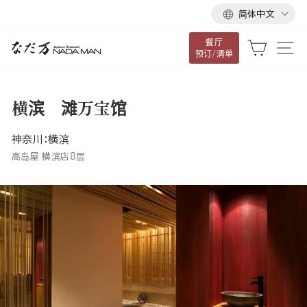
语
跳
简体中文
言
到
餐厅
内
大车
网
预订/清单
容
横滨 滩万宝馆
神奈川：横滨
高岛屋 横滨店8层