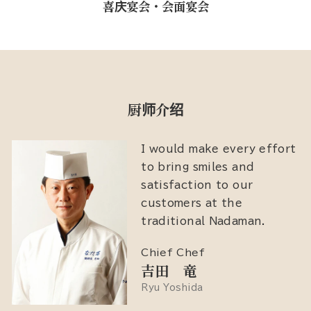
喜庆宴会・会面宴会
厨师介绍
I would make every effort
to bring smiles and
satisfaction to our
customers at the
traditional Nadaman.
Chief Chef
吉田 竜
Ryu Yoshida