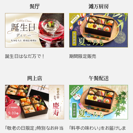
餐厅
滩万厨房
誕生日はなだ万で！
期間限定販売
网上店
午餐配送
「敬老の日限定」特別なお弁当
「料亭の味わい」をお届けしま