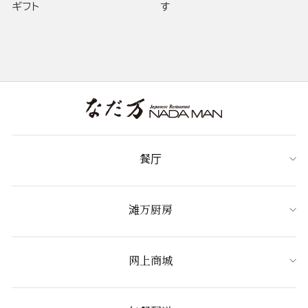
ギフト
す
餐厅
滩万厨房
网上商城