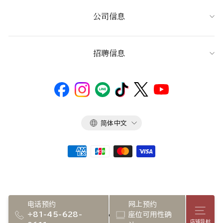
公司信息
招聘信息
语
简体中文
言
电话预约
网上预约
店铺
+81-45-628-
座位可用性确
Copyright 2026 NADAMAN inc.
店铺导航