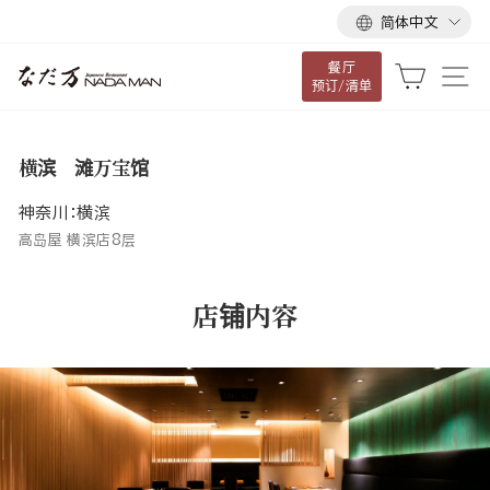
语
跳
简体中文
言
到
餐厅
内
大车
网
预订/清单
容
横滨 滩万宝馆
神奈川：横滨
高岛屋 横滨店8层
店铺内容