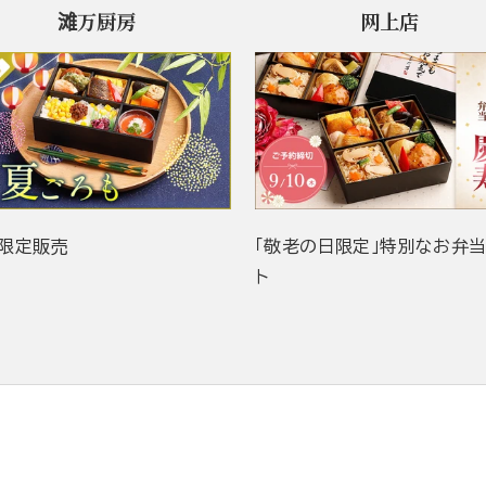
滩万厨房
网上店
限定販売
「敬老の日限定」特別なお弁
ト