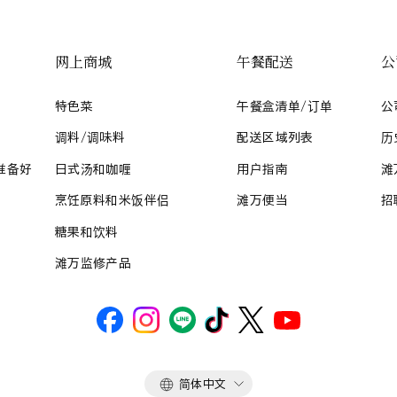
网上商城
午餐配送
公
特色菜
午餐盒清单/订单
公
调料/调味料
配送区域列表
历
准备好
日式汤和咖喱
用户指南
滩
烹饪原料和米饭伴侣
滩万便当
招
糖果和饮料
滩万监修产品
语
简体中文