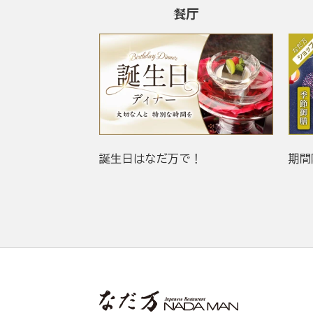
餐厅
誕生日はなだ万で！
期間