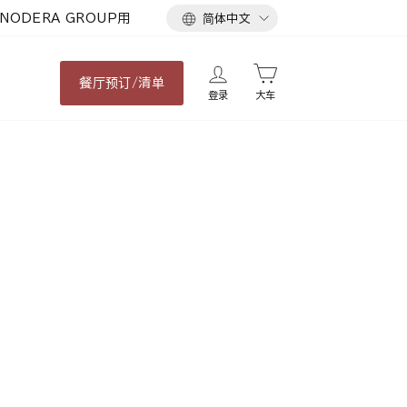
语
NODERA GROUP用
简体中文
言
餐厅
预订/清单
登录
大车