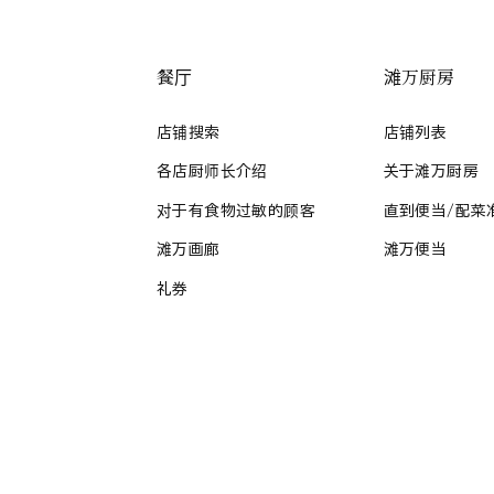
餐厅
滩万厨房
店铺搜索
店铺列表
各店厨师长介绍
关于滩万厨房
对于有食物过敏的顾客
直到便当/配菜
滩万画廊
滩万便当
礼券