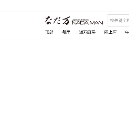
跳
到
内
容
顶部
餐厅
滩万厨房
网上店