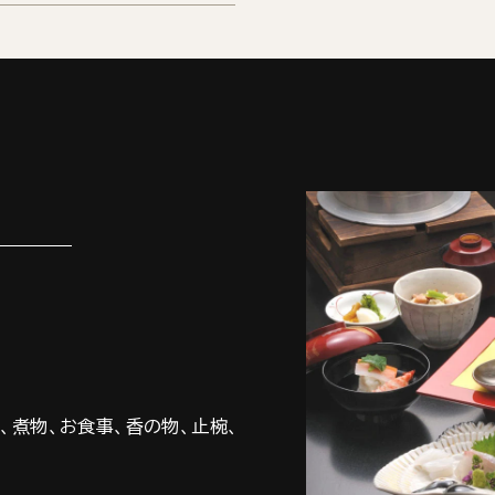
、煮物、お食事、香の物、止椀、