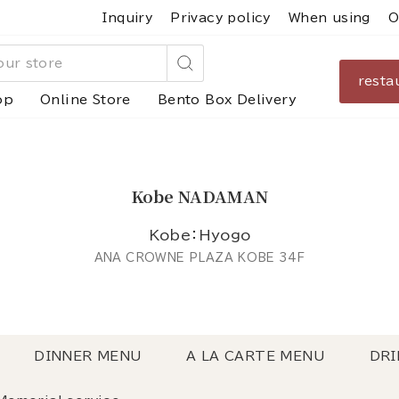
Inquiry
Privacy policy
When using
O
resta
Search
op
Online Store
Bento Box Delivery
Kobe NADAMAN
Kobe：Hyogo
ANA CROWNE PLAZA KOBE 34F
DINNER MENU
A LA CARTE MENU
DRI