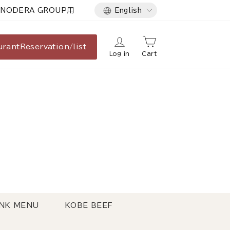
Language
NODERA GROUP用
English
urant
Reservation/list
Log in
Cart
NK MENU
KOBE BEEF