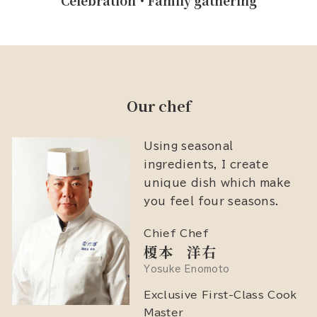
Celebration・Family gathering
Our chef
Using seasonal
ingredients, I create
unique dish which make
you feel four seasons.
Chief Chef
榎本 洋右
Yosuke Enomoto
Exclusive First-Class Cook
Master