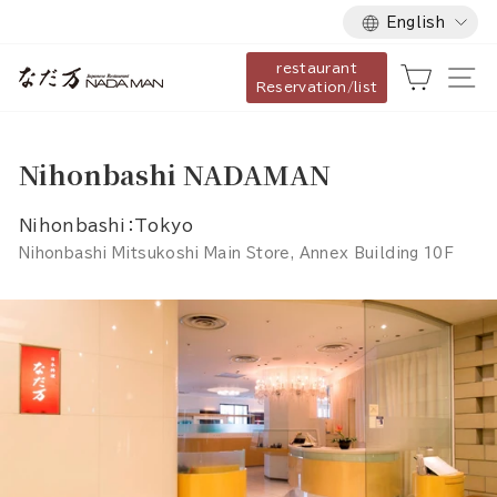
Language
Skip
English
to
restaurant
content
Cart
Si
Reservation/list
Nihonbashi NADAMAN
Nihonbashi：Tokyo
Nihonbashi Mitsukoshi Main Store, Annex Building 10F