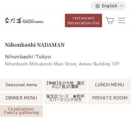
Language
Skip
English
to
restaurant
content
Cart
Si
Reservation/list
Nihonbashi NADAMAN
Nihonbashi：Tokyo
Nihonbashi Mitsukoshi Main Store, Annex Building 10F
【神威】北の大地 選ば
Seasonal menu
LUNCH MENU
れし「食」の饗宴
誕生日コース ★乾杯
DINNER MENU
PRIVATE ROOM
スパークリング付き
Celebration・
Family gathering