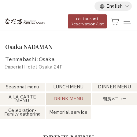
Language
Skip
English
to
restaurant
content
Cart
Si
Reservation/list
Osaka NADAMAN
Tenmabashi：Osaka
Imperial Hotel Osaka 24F
Seasonal menu
LUNCH MENU
DINNER MENU
A LA CARTE
DRINK MENU
朝食メニュー
MENU
Celebration・
Memorial service
Family gathering