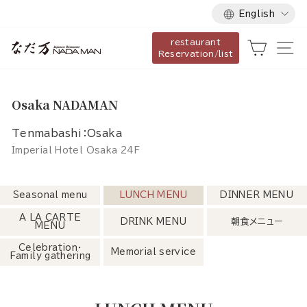
Language
Skip
English
to
restaurant
content
Cart
Si
Reservation/list
Osaka NADAMAN
Tenmabashi：Osaka
Imperial Hotel Osaka 24F
Seasonal menu
LUNCH MENU
DINNER MENU
A LA CARTE
DRINK MENU
朝食メニュー
MENU
Celebration・
Memorial service
Family gathering