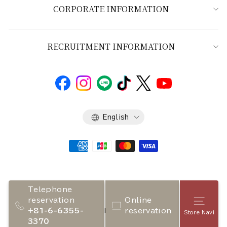
CORPORATE INFORMATION
RECRUITMENT INFORMATION
Language
English
Telephone
reservation
Online
Store
+81-6-6355-
reservation
Copyright 2026 NADAMAN inc.
Store Navi
3370