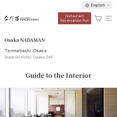
Language
Skip
English
to
restaurant
content
Cart
Si
Reservation/list
Osaka NADAMAN
Tenmabashi：Osaka
Imperial Hotel Osaka 24F
Guide to the Interior