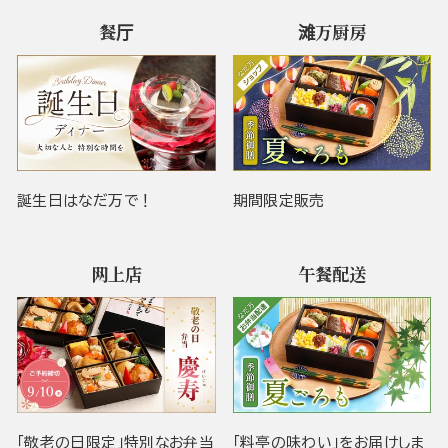
餐厅
滩万厨房
誕生日はなだ万で！
期間限定販売
网上店
午餐配送
「敬老の日限定」特別なお弁当
「料亭の味わい」をお届けしま