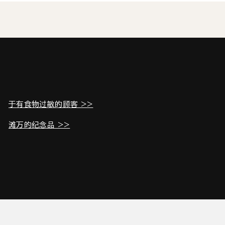
于有食物过敏的顾客 >>
滩万的纪念品 >>