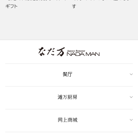
ギフト
す
餐厅
滩万厨房
网上商城