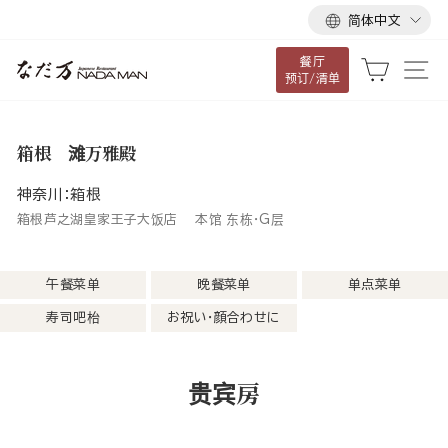
语
跳
简体中文
言
到
餐厅
内
大车
网
预订/清单
容
箱根 滩万雅殿
神奈川：箱根
箱根芦之湖皇家王子大饭店 本馆 东栋・G层
午餐菜单
晚餐菜单
单点菜单
寿司吧枱
お祝い・顔合わせに
贵宾房