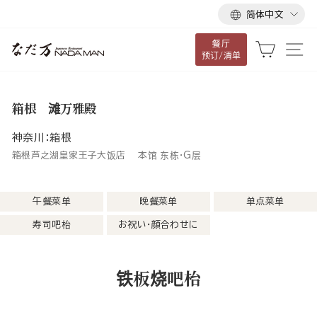
语
跳
简体中文
言
到
餐厅
内
大车
网
预订/清单
容
箱根 滩万雅殿
神奈川：箱根
箱根芦之湖皇家王子大饭店 本馆 东栋・G层
午餐菜单
晚餐菜单
单点菜单
寿司吧枱
お祝い・顔合わせに
铁板烧吧枱