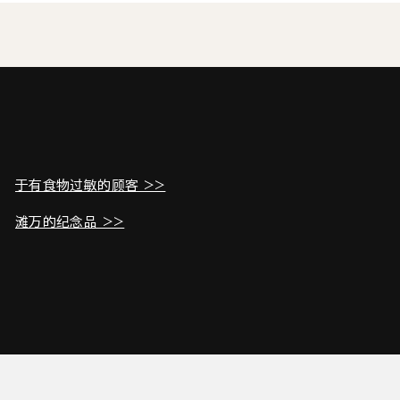
于有食物过敏的顾客 >>
滩万的纪念品 >>