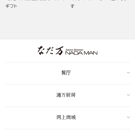
ギフト
す
餐厅
滩万厨房
网上商城