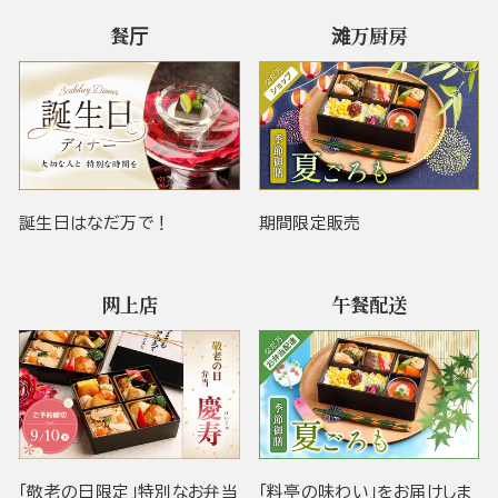
餐厅
滩万厨房
誕生日はなだ万で！
期間限定販売
网上店
午餐配送
「敬老の日限定」特別なお弁当
「料亭の味わい」をお届けしま