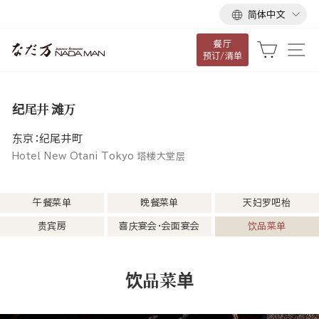
语
跳
简体中文
言
到
餐厅
内
大车
网
预订/清单
容
纪尾井 滩万
东京：纪尾井町
Hotel New Otani Tokyo 塔楼大堂层
午餐菜单
晚餐菜单
天妇罗吧枱
贵宾房
喜庆宴会・会面宴会
饮品菜单
饮品菜单