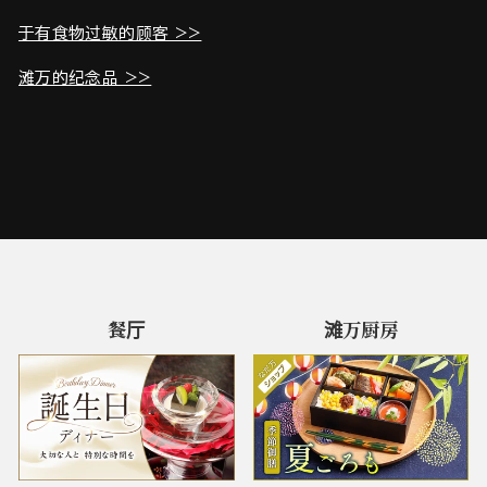
于有食物过敏的顾客 >>
滩万的纪念品 >>
餐厅
滩万厨房