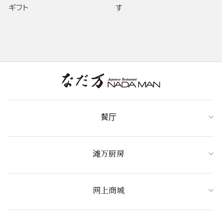
ギフト
す
餐厅
滩万厨房
网上商城