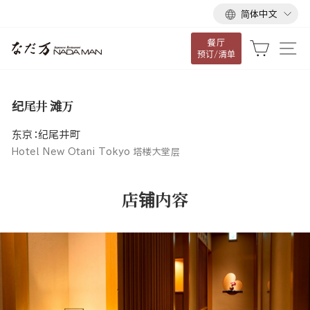
语
跳
简体中文
言
到
餐厅
内
大车
网
预订/清单
容
纪尾井 滩万
东京：纪尾井町
Hotel New Otani Tokyo 塔楼大堂层
店铺内容