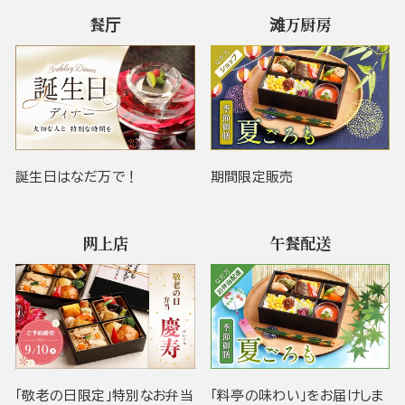
餐厅
滩万厨房
誕生日はなだ万で！
期間限定販売
网上店
午餐配送
「敬老の日限定」特別なお弁当
「料亭の味わい」をお届けしま