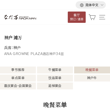
语
跳
简体中文
言
到
餐厅
内
大车
网
预订/清单
容
神户 滩万
兵库：神户
ANA GROWNE PLAZA酒店神戸34层
季节推荐
午餐菜单
晚餐菜单
单点菜单
饮品菜单
神户牛
喜庆宴会・会面宴会
追悼宴会
晚餐菜单