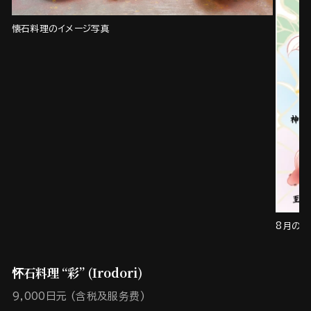
懐石料理のイメージ写真
8月の
怀石料理 “彩” (Irodori)
9,000日元 (含税及服务费)