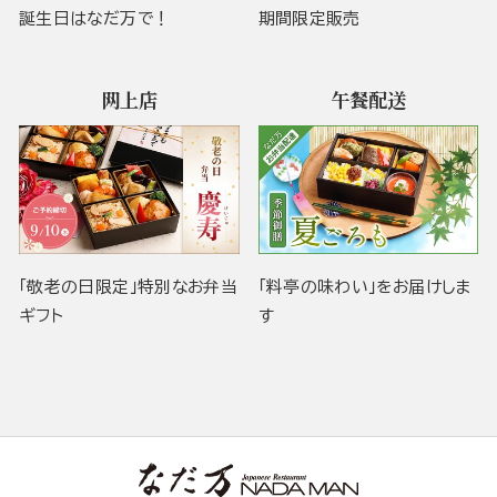
誕生日はなだ万で！
期間限定販売
网上店
午餐配送
「敬老の日限定」特別なお弁当
「料亭の味わい」をお届けしま
ギフト
す