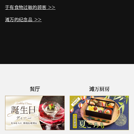
于有食物过敏的顾客 >>
滩万的纪念品 >>
餐厅
滩万厨房