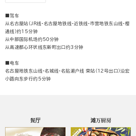
■驾车
从名古屋站（JR线・名古屋地铁线・近铁线・市营地铁东山线・樱
通线）约15分钟
从中部国际机场约50分钟
从高速都心环状线东新町出口约3分钟
■电车
名古屋地铁东山线・名城线・名贴濑户线 荣站（12号出口）沿宏
小路向东步行约5分钟
餐厅
滩万厨房