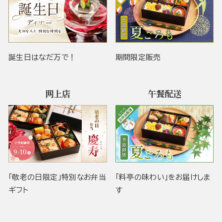
誕生日はなだ万で！
期間限定販売
网上店
午餐配送
「敬老の日限定」特別なお弁当
「料亭の味わい」をお届けしま
ギフト
す