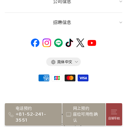
公司信息
招聘信息
语
简体中文
言
电话预约
网上预约
店铺
+81-52-241-
座位可用性确
Copyright 2026 NADAMAN inc.
店铺导航
3551
认
Powerd by Shopify