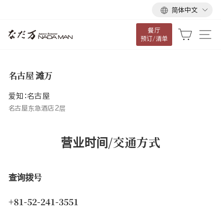
语
跳
简体中文
言
到
餐厅
内
大车
网
预订/清单
容
名古屋 滩万
爱知：名古屋
名古屋东急酒店2层
营业时间/交通方式
查询拨号
+81-52-241-3551