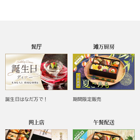
餐厅
滩万厨房
誕生日はなだ万で！
期間限定販売
网上店
午餐配送