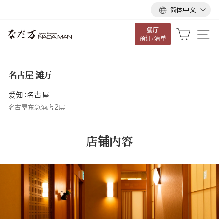
语
跳
简体中文
言
到
餐厅
内
大车
网
预订/清单
容
名古屋 滩万
爱知：名古屋
名古屋东急酒店2层
店铺内容