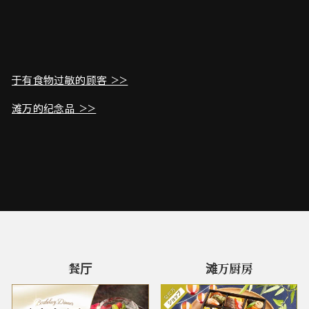
于有食物过敏的顾客 >>
滩万的纪念品 >>
餐厅
滩万厨房