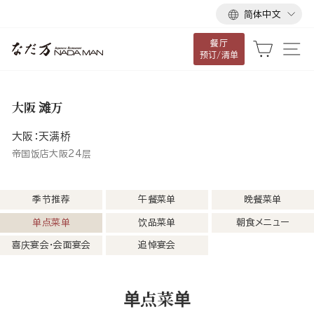
语
跳
简体中文
言
到
餐厅
内
大车
网
预订/清单
容
大阪 滩万
大阪：天满桥
帝国饭店大阪24层
季节推荐
午餐菜单
晚餐菜单
单点菜单
饮品菜单
朝食メニュー
喜庆宴会・会面宴会
追悼宴会
单点菜单