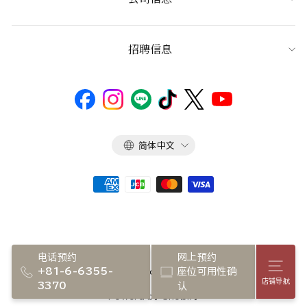
招聘信息
语
简体中文
言
电话预约
网上预约
店铺
+81-6-6355-
座位可用性确
Copyright 2026 NADAMAN inc.
店铺导航
3370
认
Powerd by Shopify