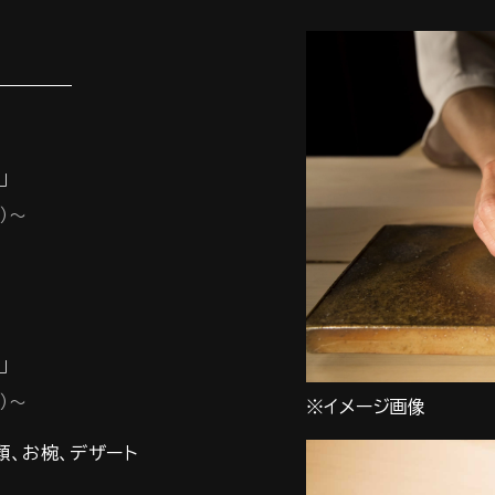
」
）～
」
）～
※イメージ画像
類、お椀、デザート