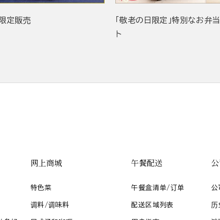
限定販売
「敬老の日限定」特別なお弁
ト
网上商城
午餐配送
公
特色菜
午餐盒清单/订单
公
调料/调味料
配送区域列表
历