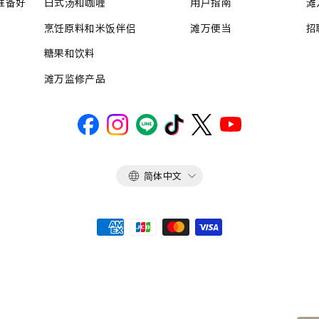
准备好
日式汤和咖喱
用户指南
滩
烹饪原料和米饭伴侣
滩万便当
招
糖果和饮料
滩万监修产品
语
简体中文
言