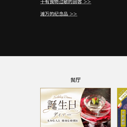
于有食物过敏的顾客 >>
滩万的纪念品 >>
餐厅