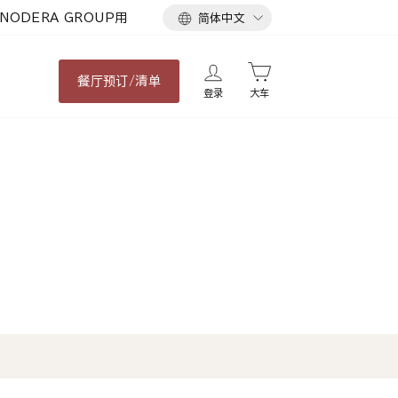
语
NODERA GROUP用
简体中文
言
餐厅
预订/清单
登录
大车