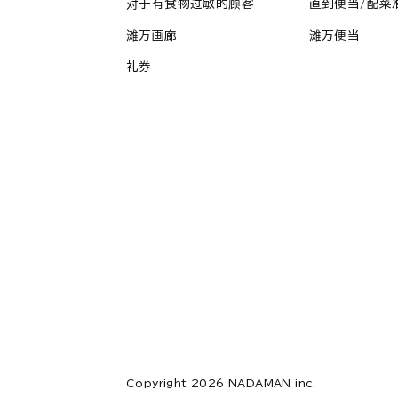
对于有食物过敏的顾客
直到便当/配菜
滩万画廊
滩万便当
礼券
Copyright 2026 NADAMAN inc.