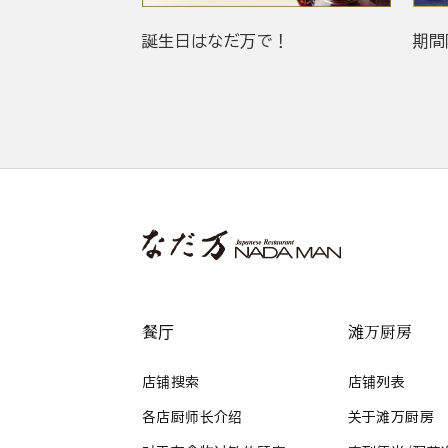
誕生日はなだ万で！
期間
餐厅
滩万厨房
店铺搜索
店铺列表
各店厨师长介绍
关于滩万厨房