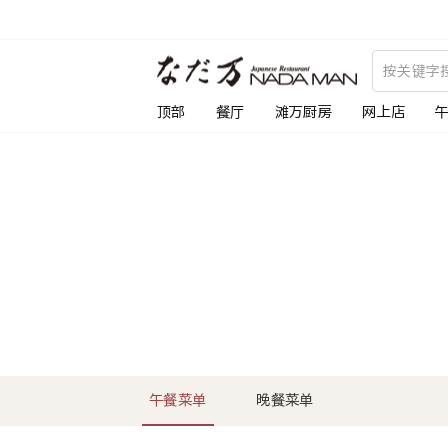
跳
到
内
容
顶部
餐厅
滩万厨房
网上店
午餐菜单
晚餐菜单