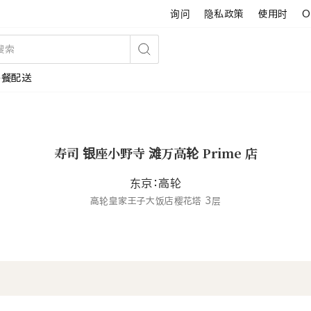
询问
隐私政策
使用时
O
搜
午餐配送
索
寿司 银座小野寺 滩万高轮 Prime 店
东京：高轮
高轮皇家王子大饭店樱花塔 3层