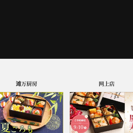
滩万厨房
网上店