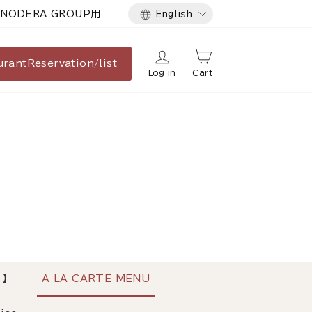
Language
NODERA GROUP用
English
urant
Reservation/list
Log in
Cart
】
A LA CARTE MENU