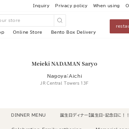
Inquiry
Privacy policy
When using
O
resta
Search
op
Online Store
Bento Box Delivery
Meieki NADAMAN Saryo
Nagoya：Aichi
JR Central Towers 13F
DINNER MENU
誕生日ディナー【誕生日・記念日に！！