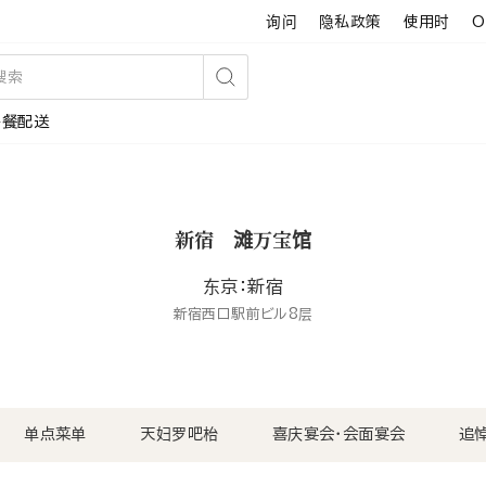
询问
隐私政策
使用时
O
搜
午餐配送
索
新宿 滩万宝馆
东京：新宿
新宿西口駅前ビル8层
单点菜单
天妇罗吧枱
喜庆宴会・会面宴会
追