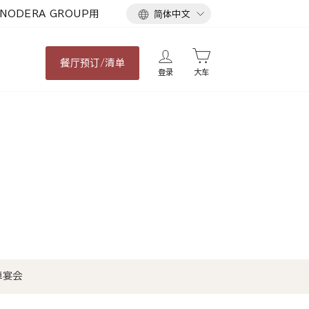
语
NODERA GROUP用
简体中文
言
餐厅
预订/清单
登录
大车
悼宴会