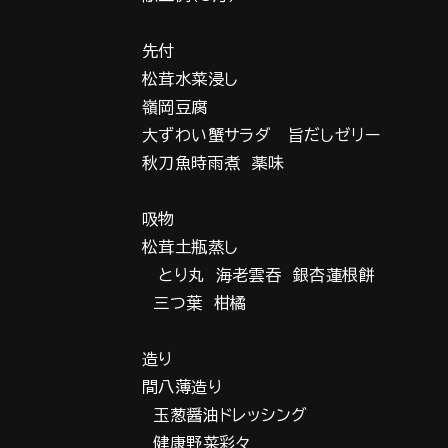
先付
松茸水菜浸し
嶺岡豆腐
大ずわい蟹サラダ 旨だしゼリー
秋刀魚時雨煮 薬味
吸物
松茸土瓶蒸し
とり丸 海老雲吞 銀杏蓮根餅
三つ葉 柑橘
造り
間八薄造り
玉葱醤油ドレッシング
健康野菜彩々