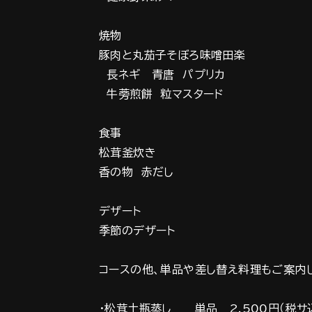
焼物
豚肉と丸茄子そぼろ味噌田楽
長ネギ 青唐 パプリカ
牛蒡煎餅 粒マスタード
食事
松茸釜炊き
香の物 赤だし
デザート
季節のデザート
コースの他、単品や差し替え料理もご案内
・松茸土瓶蒸し 単品 2,500円（税サ込