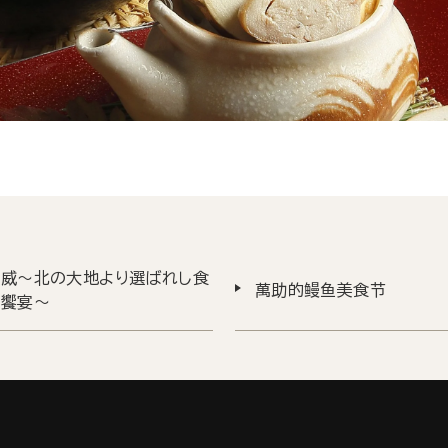
神威～北の大地より選ばれし食
萬助的鳗鱼美食节
の饗宴～