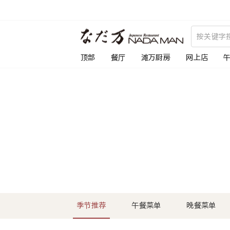
跳
到
内
容
顶部
餐厅
滩万厨房
网上店
季节推荐
午餐菜单
晚餐菜单