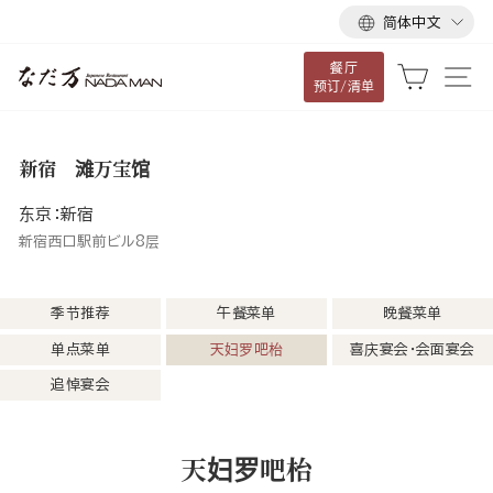
语
跳
简体中文
言
到
餐厅
内
大车
网
预订/清单
容
新宿 滩万宝馆
东京：新宿
新宿西口駅前ビル8层
季节推荐
午餐菜单
晚餐菜单
单点菜单
天妇罗吧枱
喜庆宴会・会面宴会
追悼宴会
天妇罗吧枱