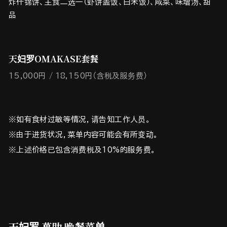
炸什锦饼、主食二选一（虾饼盖饭、白米饭）、咸菜、味增汤、甜
品
天妇罗OMAKASE套餐
15,000円
18,150円（含税及服务费）
※如有食材过敏等情况，请告知工作人员。
※由于进货状况，菜单内容可能会有所变动。
※上述价格已包含消费税及10%的服务费。
天妇罗 萬助 晩餐菜单