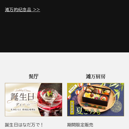
滩万的纪念品 >>
餐厅
滩万厨房
誕生日はなだ万で！
期間限定販売