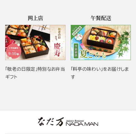
网上店
午餐配送
「敬老の日限定」特別なお弁当
「料亭の味わい」をお届けしま
ギフト
す