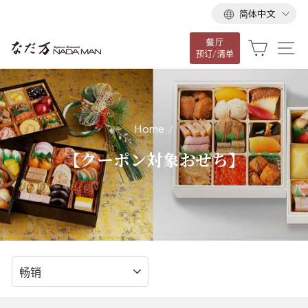
语
跳
简体中文
言
到
餐厅
内
大车
网
预订/清单
容
Home
/
【クーポン対象おせち】
排
序