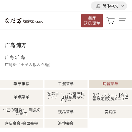
语
跳
简体中文
言
到
餐厅
内
大车
网
预订/清单
容
广岛 滩万
广岛：广岛
广岛格兰王子大饭店20层
季节推荐
午餐菜单
晚餐菜单
記念日！！～『誕生日
8/3～スタート 【宿泊
单点菜单
ディナー』 は広島なだ
者限定】夜食メニュー
万で～
～匠の朝食～ 朝食の
饮品菜单
贵宾房
ご案内
喜庆宴会・会面宴会
追悼宴会