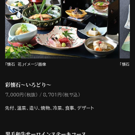
「懐石 花」イメージ画像
「懐石 
彩懐石～いろどり～
7,000円（税抜）
8,701円（税サ込）
先付、温菜、造り、焼物、冷菜、食事、デザート
黒毛和牛サーロインステーキコース