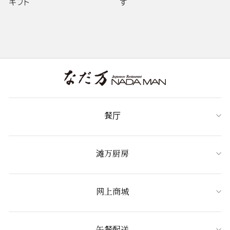
ギフト
す
餐厅
滩万厨房
网上商城
午餐配送