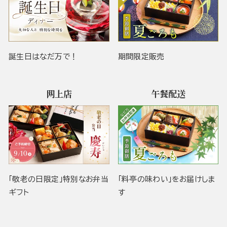
誕生日はなだ万で！
期間限定販売
网上店
午餐配送
「敬老の日限定」特別なお弁当
「料亭の味わい」をお届けしま
ギフト
す