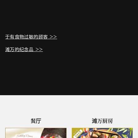
于有食物过敏的顾客 >>
滩万的纪念品 >>
餐厅
滩万厨房