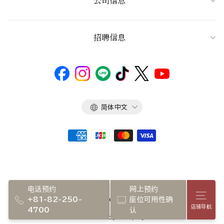
公司信息
招聘信息
语
简体中文
言
电话预约
网上预约
店铺
+81-82-250-
座位可用性确
Copyright 2026 NADAMAN inc.
店铺导航
4700
认
Powerd by Shopify