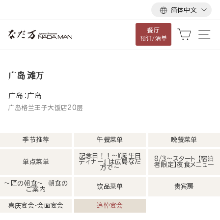
语
跳
简体中文
言
到
餐厅
内
大车
网
预订/清单
容
广岛 滩万
广岛：广岛
广岛格兰王子大饭店20层
季节推荐
午餐菜单
晚餐菜单
記念日！！～『誕生日
8/3～スタート 【宿泊
单点菜单
ディナー』 は広島なだ
者限定】夜食メニュー
万で～
～匠の朝食～ 朝食の
饮品菜单
贵宾房
ご案内
喜庆宴会・会面宴会
追悼宴会