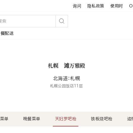
询问
隐私政策
使用时
O
搜
午餐配送
索
札幌 滩万雅殿
北海道：札幌
札幌公园饭店11层
菜单
晚餐菜单
天妇罗吧枱
铁板烧吧枱
追