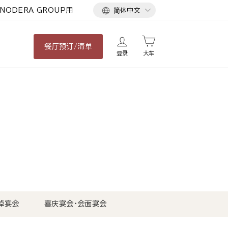
语
NODERA GROUP用
简体中文
言
餐厅
预订/清单
登录
大车
悼宴会
喜庆宴会・会面宴会