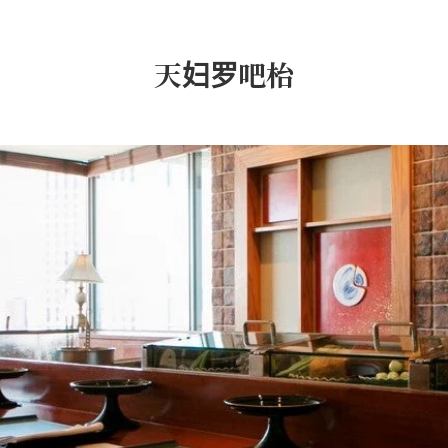
天妇罗吧枱