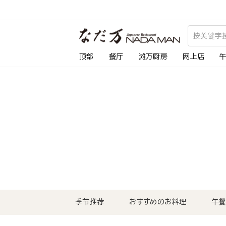
跳
到
内
容
顶部
餐厅
滩万厨房
网上店
季节推荐
おすすめのお料理
午餐