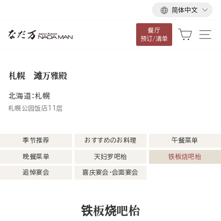
语
跳
简体中文
言
到
餐厅
内
大车
网
预订/清单
容
札幌 滩万雅殿
北海道：札幌
札幌公园饭店11层
季节推荐
おすすめのお料理
午餐菜单
晚餐菜单
天妇罗吧枱
铁板烧吧枱
追悼宴会
喜庆宴会・会面宴会
铁板烧吧枱