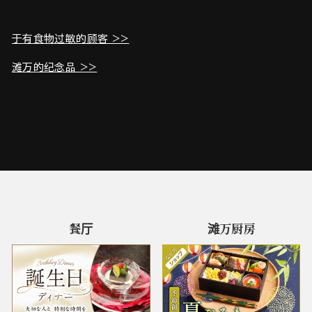
于有食物过敏的顾客 >>
滩万的纪念品 >>
餐厅
滩万厨房