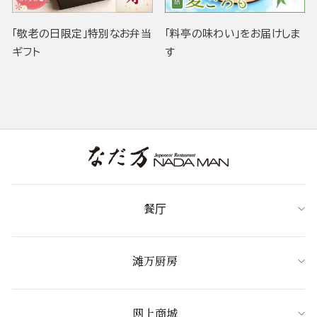
「敬老の日限定」特別なお弁当
「料亭の味わい」をお届けしま
ギフト
す
餐厅
滩万厨房
网上商城