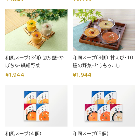
和風スープ(3個) 渡り蟹・か
和風スープ(3個) 甘えび・10
ぼちゃ・繊維野菜
種の野菜・とうもろこし
¥1,944
¥1,944
和風スープ(4個)
和風スープ(5個)