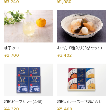
¥3,240
¥1,080
柚子みつ
おでん 8種入り(3袋セット)
¥2,700
¥3,402
和風ビーフカレー(4個)
和風カレー・スープ詰め合せ
¥4,320
¥5,400