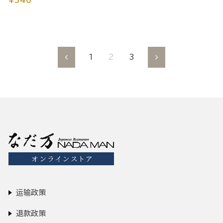
¥540
1
2
3
向
到
前
下
一
个
运输政策
退款政策