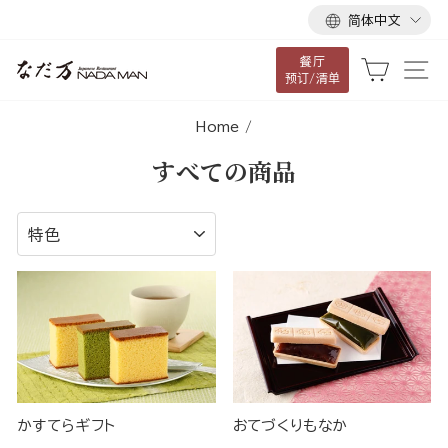
语
跳
简体中文
言
到
餐厅
内
大车
网
预订/清单
容
Home
/
すべての商品
排
序
かすてらギフト
おてづくりもなか