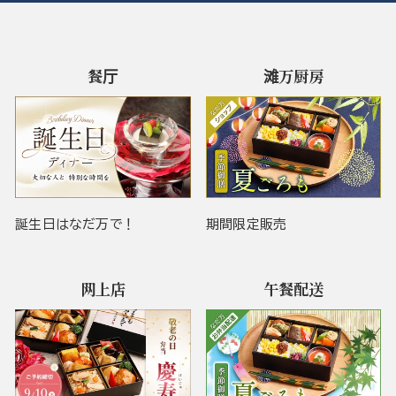
餐厅
滩万厨房
誕生日はなだ万で！
期間限定販売
网上店
午餐配送