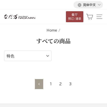
语
跳
简体中文
言
到
餐厅
内
大车
网
预订/清单
容
Home
/
すべての商品
排
序
1
2
3
向
前