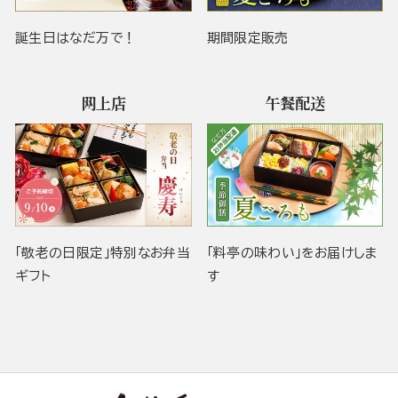
誕生日はなだ万で！
期間限定販売
网上店
午餐配送
「敬老の日限定」特別なお弁当
「料亭の味わい」をお届けしま
ギフト
す